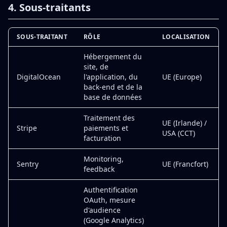
4. Sous-traitants
SOUS-TRAITANT
RÔLE
LOCALISATION
Hébergement du
site, de
DigitalOcean
l'application, du
UE (Europe)
back-end et de la
base de données
Traitement des
UE (Irlande) /
Stripe
paiements et
USA (CCT)
facturation
Monitoring,
Sentry
UE (Francfort)
feedback
Authentification
OAuth, mesure
d'audience
(Google Analytics)