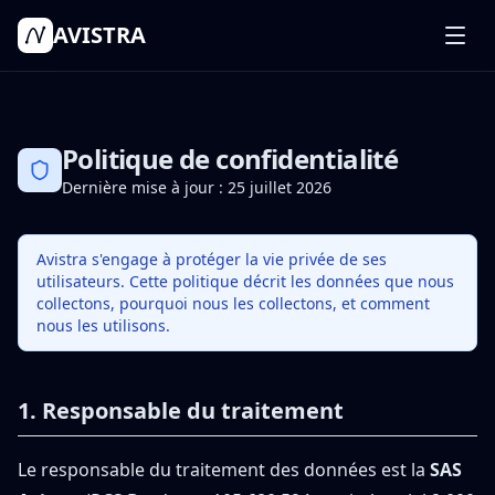
AVISTRA
Fonctionnalités
Comment ça marche
Tarifs
Politique de confidentialité
Connexion
Dernière mise à jour : 25 juillet 2026
Commencer mon projet
Avistra s'engage à protéger la vie privée de ses
utilisateurs. Cette politique décrit les données que nous
collectons, pourquoi nous les collectons, et comment
nous les utilisons.
1. Responsable du traitement
Le responsable du traitement des données est la
SAS