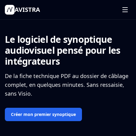
AVISTRA
Fonctionnalités
Comment ça marche
Le logiciel de synoptique
Tarifs
audiovisuel pensé pour les
Connexion
intégrateurs
Commencer mon projet
De la fiche technique PDF au dossier de câblage
complet, en quelques minutes. Sans ressaisie,
sans Visio.
Créer mon premier synoptique