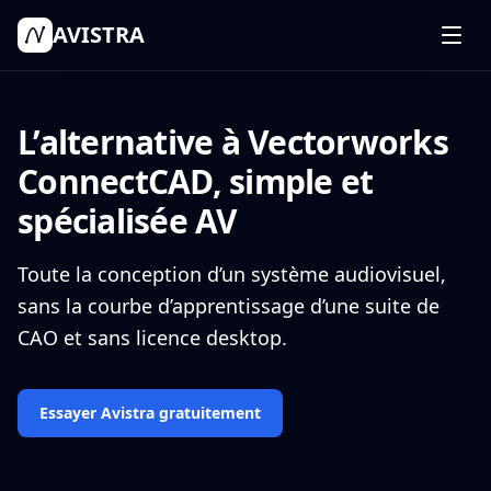
AVISTRA
Fonctionnalités
Comment ça marche
L’alternative à Vectorworks
Tarifs
ConnectCAD, simple et
Connexion
spécialisée AV
Commencer mon projet
Toute la conception d’un système audiovisuel,
sans la courbe d’apprentissage d’une suite de
CAO et sans licence desktop.
Essayer Avistra gratuitement