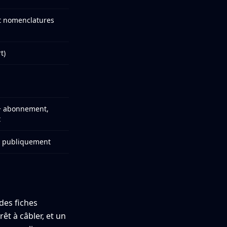
t nomenclatures
t)
 + abonnement,
t
t publiquement
des fiches
t à câbler, et un