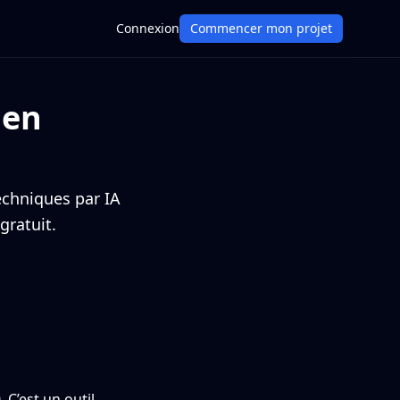
Connexion
Commencer mon projet
 en
echniques par IA
gratuit.
C’est un outil