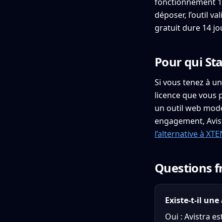
fonctionnement 100
déposer, l’outil v
gratuit dure 14 jo
Pour qui St
Si vous tenez à un
licence que vous 
un outil web moder
engagement, Avistr
l’alternative à XT
Questions f
Existe-t-il un
Oui : Avistra e