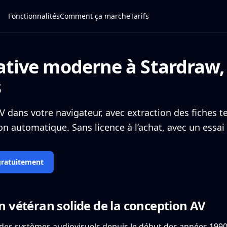
Fonctionnalités
Comment ça marche
Tarifs
native moderne à Stardraw,
s
V dans votre navigateur, avec extraction des fiches t
n automatique. Sans licence à l’achat, avec un essai 
gratuitement
n vétéran solide de la conception AV
des systèmes audiovisuels depuis le début des années 1990. 