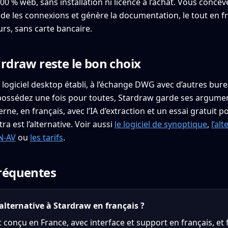
 % web, sans installation ni licence à l’achat. Vous conceve
alide les connexions et génère la documentation, le tout en fr
urs, sans carte bancaire.
ardraw reste le bon choix
 logiciel desktop établi, à l’échange DWG avec d’autres bur
possédez une fois pour toutes, Stardraw garde ses argumen
ne, en français, avec l’IA d’extraction et un essai gratuit p
a est l’alternative. Voir aussi
le logiciel de synoptique
,
l’al
EN-AV
ou
les tarifs
.
réquentes
e alternative à Stardraw en français ?
st conçu en France, avec interface et support en français, et