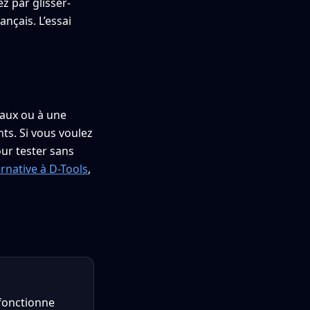
z par glisser-
ançais. L’essai
eaux ou à une
ts. Si vous voulez
our tester sans
ternative à D-Tools
,
 fonctionne