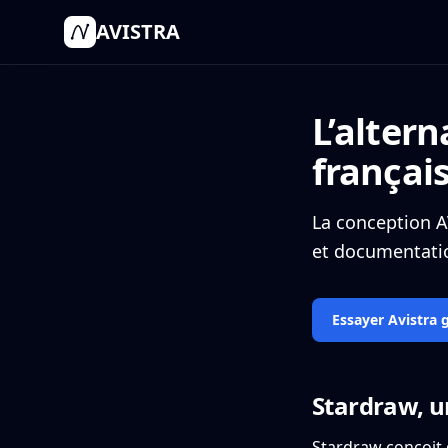
AVISTRA
L’alter
françai
La conception A
et documentatio
Essayer Avistra 
Stardraw, u
Stardraw conçoit 