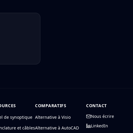
OURCES
COMPARATIFS
CONTACT
Nous écrire
el de synoptique
Alternative à Visio
LinkedIn
clature et câbles
Alternative à AutoCAD