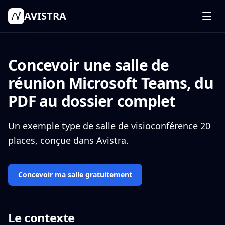
AVISTRA
Fonctionnalités
Comment ça marche
Concevoir une salle de
Tarifs
réunion Microsoft Teams, du
Connexion
PDF au dossier complet
Commencer mon projet
Un exemple type de salle de visioconférence 20
places, conçue dans Avistra.
Concevoir ma salle gratuitement
Le contexte