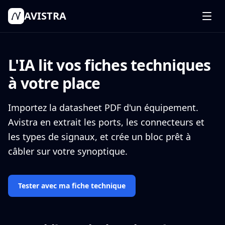
AVISTRA
Fonctionnalités
Comment ça marche
L'IA lit vos fiches techniques
Tarifs
à votre place
Connexion
Commencer mon projet
Importez la datasheet PDF d'un équipement.
Avistra en extrait les ports, les connecteurs et
les types de signaux, et crée un bloc prêt à
câbler sur votre synoptique.
Tester avec ma fiche technique